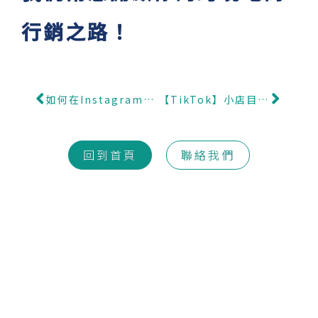
行銷之路！
上一頁
下一
如何在Instagram上變現個人篇
【TikTok】小店目前覆蓋英國、印尼、泰國、越南、馬來西亞和菲律賓，怎麼爆單呢？
回到首頁
聯絡我們