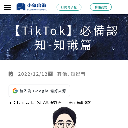
跳
聯絡我們
訂閱電子報
至
主
【TikTok】必備認
要
知-知識篇
內
容
2022/12/12
其他
,
短影音
加入為 Google 偏好來源
TikTok必備認知-知識篇