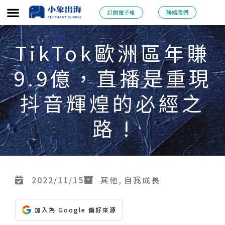
跳
聯絡我們
訂閱電子報
至
主
TikTok歐洲區年賺
要
9.9億，直播是重現
內
容
抖音輝煌的必經之
路 !
2022/11/15
其他
,
自我成長
加入為 Google 偏好來源